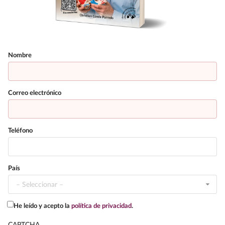
Datos
Nombre
de
contacto
Correo electrónico
Teléfono
País
– Seleccionar –
He leído y acepto la
política de privacidad
.
CAPTCHA