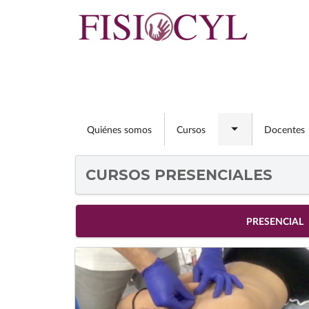
Pasar
al
contenido
principal
Quiénes somos
Cursos
Docentes
Toggle
submenu
CURSOS PRESENCIALES
PRESENCIAL